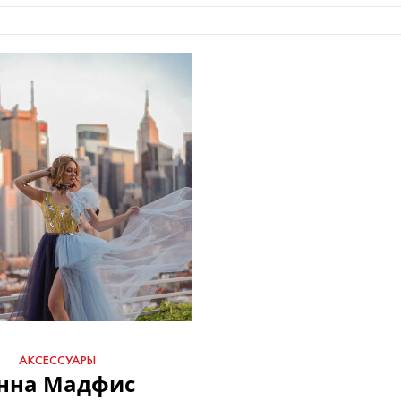
АКСЕССУАРЫ
нна Мадфис